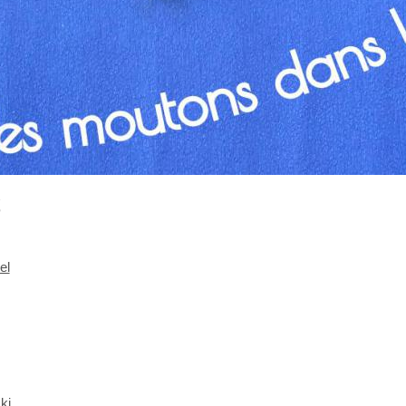
e
el
ki